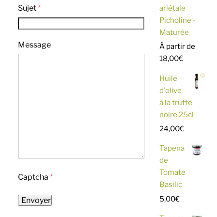
ariétale
Sujet
*
Picholine -
Maturée
Message
À partir de
18,00
€
Huile
d'olive
à la truffe
noire 25cl
24,00
€
Tapena
de
Tomate
Captcha
*
Basilic
5,00
€
Envoyer