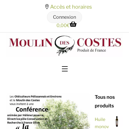
Skip
Accès et horaires
to
Connexion
content
0,00
€
Menu
Tous nos
produits
Huile
monov