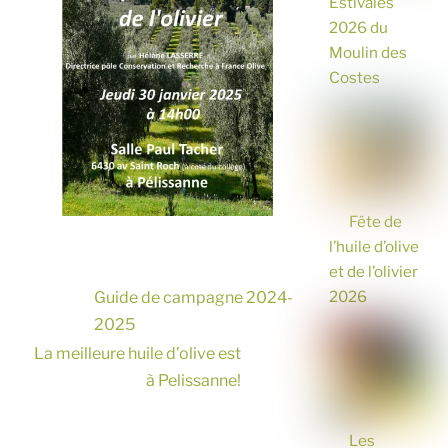
Estivales
2026 du
Moulin des
Costes
Fête de
l’huile d’olive
et de l’olivier
2026
Guide de campagne 2024-
2025
La meilleure huile d’olive est
à Pelissanne!
Les