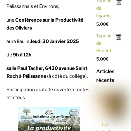
Tapena
Pélissannais et Environs,
de
Figues
une
Conférence sur la Productivité
5,00
€
des Oliviers
Tapena
aura lieu le
Jeudi 30 Janvier 2025
de
Piment
de
9h à 12h
5,00
€
salle Paul Tacher, 6430 avenue Saint
Articles
Roch à Pélissanne
(à côté du collège).
récents
Participation gratuite ouverte à toutes
et à tous
Les