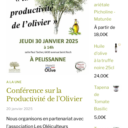
ariétale
Picholine -
Maturée
À partir de
18,00
€
Huile
d'olive
à la truffe
noire 25cl
24,00
€
A LA UNE
Tapena
Conférence sur la
de
Productivité de l’Olivier
Tomate
Basilic
20 janvier 2025
5,00
€
Nous organisons en partenariat avec
l’association Les Oléiculteurs