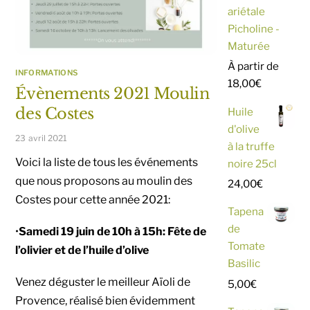
ariétale
Picholine -
Maturée
À partir de
INFORMATIONS
18,00
€
Évènements 2021 Moulin
des Costes
Huile
d'olive
23 avril 2021
à la truffe
Voici la liste de tous les événements
noire 25cl
que nous proposons au moulin des
24,00
€
Costes pour cette année 2021:
Tapena
de
•
Samedi 19 juin de 10h à 15h: Fête de
Tomate
l’olivier et de l’huile d’olive
Basilic
Venez déguster le meilleur Aïoli de
5,00
€
Provence, réalisé bien évidemment