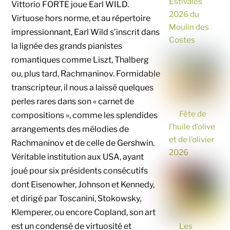
Estivales
Vittorio FORTE joue Earl WILD.
2026 du
Virtuose hors norme, et au répertoire
Moulin des
impressionnant, Earl Wild s’inscrit dans
Costes
la lignée des grands pianistes
romantiques comme Liszt, Thalberg
ou, plus tard, Rachmaninov. Formidable
transcripteur, il nous a laissé quelques
perles rares dans son « carnet de
Fête de
compositions », comme les splendides
l’huile d’olive
arrangements des mélodies de
et de l’olivier
Rachmaninov et de celle de Gershwin.
2026
Véritable institution aux USA, ayant
joué pour six présidents consécutifs
dont Eisenowher, Johnson et Kennedy,
et dirigé par Toscanini, Stokowsky,
Klemperer, ou encore Copland, son art
Les
est un condensé de virtuosité et