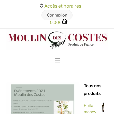
Skip
Accès et horaires
to
Connexion
content
0,00
€
Menu
Tous nos
produits
Huile
monov