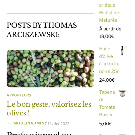
ariétale
Picholine -
Maturée
POSTS BY THOMAS
À partir de
ARCISZEWSKI:
18,00
€
Huile
d'olive
à la truffe
noire 25cl
24,00
€
Tapena
APPORTEURS
de
Le bon geste, valorisez les
Tomate
olives !
Basilic
5,00
€
MOULINADMIN
7 février 2022