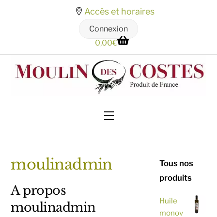
Skip
Accès et horaires
to
Connexion
content
0,00
€
Menu
moulinadmin
Tous nos
produits
A propos
Huile
moulinadmin
monov