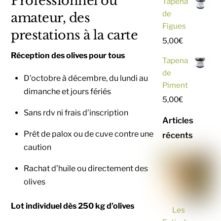
Professionnel ou
Tapena
de
amateur, des
Figues
prestations à la carte
5,00
€
Réception des olives pour tous
Tapena
de
D’octobre à décembre, du lundi au
Piment
dimanche et jours fériés
5,00
€
Sans rdv ni frais d’inscription
Articles
Prêt de palox ou de cuve contre une
récents
caution
Rachat d’huile ou directement des
olives
Lot individuel dès 250 kg d’olives
Les