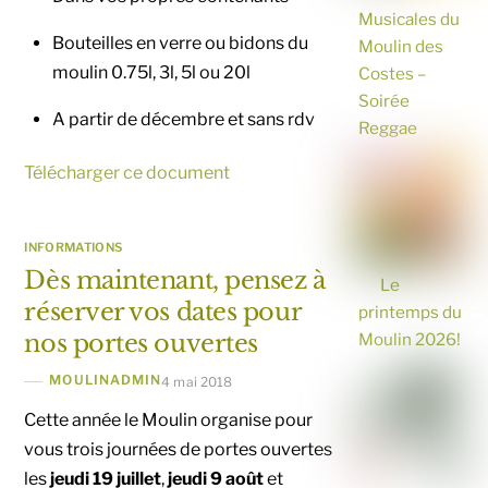
Musicales du
Bouteilles en verre ou bidons du
Moulin des
moulin 0.75l, 3l, 5l ou 20l
Costes –
Soirée
A partir de décembre et sans rdv
Reggae
Télécharger ce document
INFORMATIONS
Dès maintenant, pensez à
Le
réserver vos dates pour
printemps du
nos portes ouvertes
Moulin 2026!
MOULINADMIN
4 mai 2018
Cette année le Moulin organise pour
vous trois journées de portes ouvertes
les
jeudi 19 juillet
,
jeudi 9 août
et