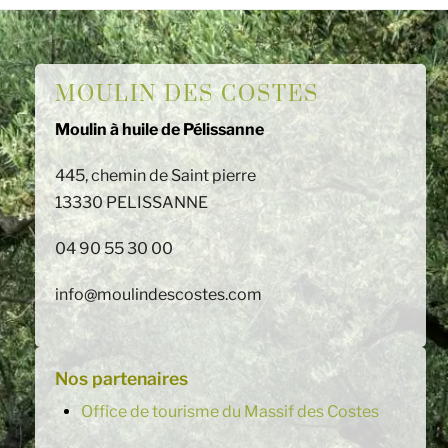
MOULIN DES COSTES
Moulin à huile de Pélissanne
445, chemin de Saint pierre
13330 PELISSANNE
04 90 55 30 00
info@moulindescostes.com
Nos partenaires
Office de tourisme du Massif des Costes