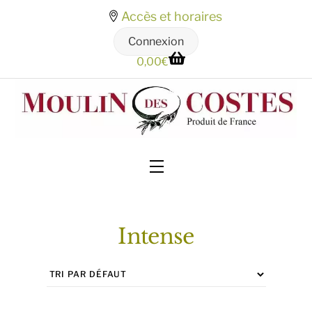
Skip
Accès et horaires
to
Connexion
content
0,00
€
Menu
Intense