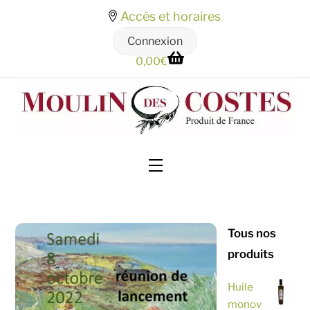
Skip
Accès et horaires
to
Connexion
content
0,00
€
Menu
Tous nos
produits
Huile
monov