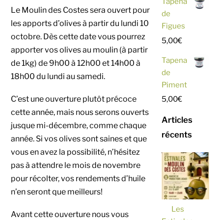
Tapena
Le Moulin des Costes sera ouvert pour
de
les apports d’olives à partir du lundi 10
Figues
octobre. Dès cette date vous pourrez
5,00
€
apporter vos olives au moulin (à partir
Tapena
de 1kg) de 9h00 à 12h00 et 14h00 à
de
18h00 du lundi au samedi.
Piment
C’est une ouverture plutôt précoce
5,00
€
cette année, mais nous serons ouverts
Articles
jusque mi-décembre, comme chaque
récents
année. Si vos olives sont saines et que
vous en avez la possibilité, n’hésitez
pas à attendre le mois de novembre
pour récolter, vos rendements d’huile
n’en seront que meilleurs!
Les
Avant cette ouverture nous vous