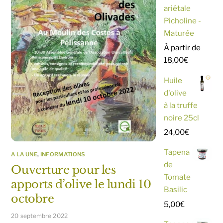
ariétale
Picholine -
Maturée
À partir de
18,00
€
Huile
d'olive
à la truffe
noire 25cl
24,00
€
Tapena
A LA UNE
,
INFORMATIONS
de
Ouverture pour les
Tomate
apports d’olive le lundi 10
Basilic
octobre
5,00
€
20 septembre 2022