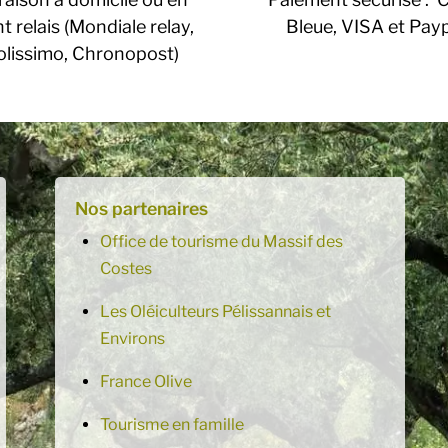
t relais (Mondiale relay,
Bleue, VISA et Pay
olissimo, Chronopost)
Nos partenaires
Office de tourisme du Massif des
Costes
Les Oléiculteurs Pélissannais et
Environs
France Olive
Tourisme en famille