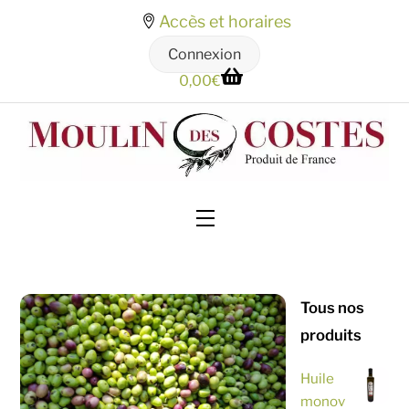
Skip
Accès et horaires
to
Connexion
content
0,00
€
Menu
Tous nos
produits
Huile
monov