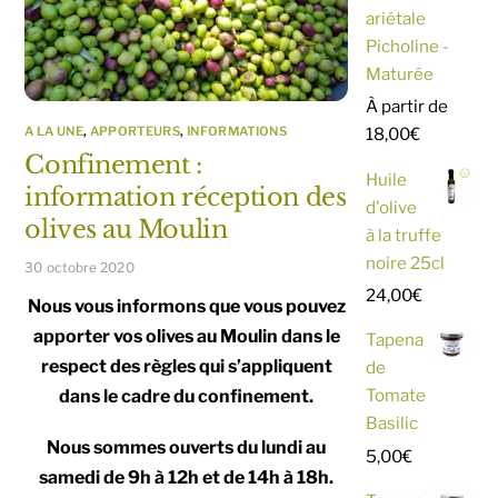
ariétale
Picholine -
Maturée
À partir de
A LA UNE
,
APPORTEURS
,
INFORMATIONS
18,00
€
Confinement :
Huile
information réception des
d'olive
olives au Moulin
à la truffe
noire 25cl
30 octobre 2020
24,00
€
Nous vous informons que vous pouvez
apporter vos olives au Moulin dans le
Tapena
respect des règles qui s’appliquent
de
Tomate
dans le cadre du confinement.
Basilic
Nous sommes ouverts du lundi au
5,00
€
samedi de 9h à 12h et de 14h à 18h.